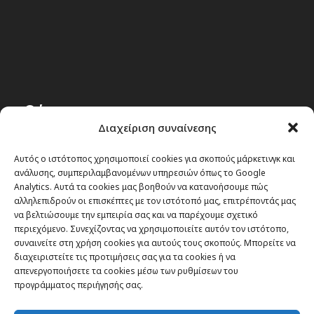
Θέματα
Διαχείριση συναίνεσης
Passenger στην Ελλάδα
Αυτός ο ιστότοπος χρησιμοποιεί cookies για σκοπούς μάρκετινγκ και
Passenger στον κόσμο
ανάλυσης, συμπεριλαμβανομένων υπηρεσιών όπως το Google
TRAVEL NEWS
Analytics. Αυτά τα cookies μας βοηθούν να κατανοήσουμε πώς
αλληλεπιδρούν οι επισκέπτες με τον ιστότοπό μας, επιτρέποντάς μας
Οργάνωσε το ταξίδι σου
να βελτιώσουμε την εμπειρία σας και να παρέχουμε σχετικό
CITY and CULTURE
περιεχόμενο. Συνεχίζοντας να χρησιμοποιείτε αυτόν τον ιστότοπο,
συναινείτε στη χρήση cookies για αυτούς τους σκοπούς. Μπορείτε να
διαχειριστείτε τις προτιμήσεις σας για τα cookies ή να
απενεργοποιήσετε τα cookies μέσω των ρυθμίσεων του
προγράμματος περιήγησής σας.