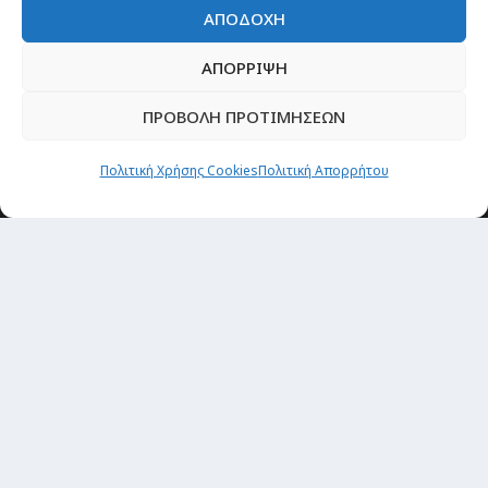
ΑΠΟΔΟΧΗ
ΑΠΟΡΡΙΨΗ
ΠΡΟΒΟΛΗ ΠΡΟΤΙΜΗΣΕΩΝ
Πολιτική Χρήσης Cookies
Πολιτική Απορρήτου
Newsletter
“H μόνη επένδυση από την οποία δεν έχεις
καμία απολύτως πιθανότητα να χάσεις,
είναι τα ταξίδια.”
Εγγραφή