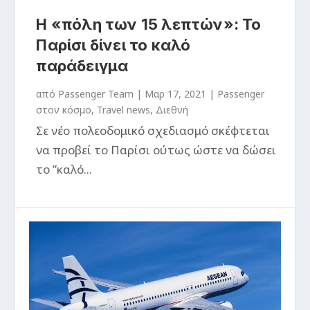
Η «πόλη των 15 λεπτών»: Το
Παρίσι δίνει το καλό
παράδειγμα
από
Passenger Team
|
Μαρ 17, 2021
|
Passenger
στον κόσμο
,
Travel news
,
Διεθνή
Σε νέο πολεοδομικό σχεδιασμό σκέφτεται
να προβεί το Παρίσι ούτως ώστε να δώσει
το ”καλό...