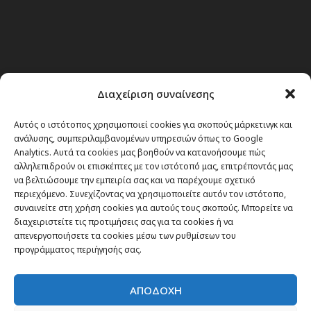
Διαχείριση συναίνεσης
Αυτός ο ιστότοπος χρησιμοποιεί cookies για σκοπούς μάρκετινγκ και
ανάλυσης, συμπεριλαμβανομένων υπηρεσιών όπως το Google
Analytics. Αυτά τα cookies μας βοηθούν να κατανοήσουμε πώς
αλληλεπιδρούν οι επισκέπτες με τον ιστότοπό μας, επιτρέποντάς μας
να βελτιώσουμε την εμπειρία σας και να παρέχουμε σχετικό
περιεχόμενο. Συνεχίζοντας να χρησιμοποιείτε αυτόν τον ιστότοπο,
συναινείτε στη χρήση cookies για αυτούς τους σκοπούς. Μπορείτε να
διαχειριστείτε τις προτιμήσεις σας για τα cookies ή να
απενεργοποιήσετε τα cookies μέσω των ρυθμίσεων του
Θέματα
προγράμματος περιήγησής σας.
Passenger στην Ελλάδα
ΑΠΟΔΟΧΗ
Passenger στον κόσμο