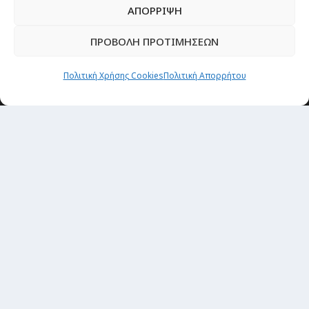
ΑΠΟΡΡΙΨΗ
TRAVEL NEWS
Οργάνωσε το ταξίδι σου
ΠΡΟΒΟΛΗ ΠΡΟΤΙΜΗΣΕΩΝ
CITY and CULTURE
Πολιτική Χρήσης Cookies
Πολιτική Απορρήτου