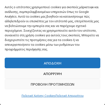
Αυτός ο ιστότοπος χρησιμοποιεί cookies για σκοπούς μάρκετινγκ και
ανάλυσης, συμπεριλαμβανομένων υπηρεσιών όπως το Google
Analytics. Αυτά τα cookies μας βοηθούν να κατανοήσουμε πώς
αλληλεπιδρούν οι επισκέπτες με τον ιστότοπό μας, επιτρέποντάς μας
να βελτιώσουμε την εμπειρία σας και να παρέχουμε σχετικό
περιεχόμενο. Συνεχίζοντας να χρησιμοποιείτε αυτόν τον ιστότοπο,
συναινείτε στη χρήση cookies για αυτούς τους σκοπούς. Μπορείτε να
Θέματα
διαχειριστείτε τις προτιμήσεις σας για τα cookies ή να
απενεργοποιήσετε τα cookies μέσω των ρυθμίσεων του
Passenger στην Ελλάδα
προγράμματος περιήγησής σας.
Passenger στον κόσμο
ΑΠΟΔΟΧΗ
TRAVEL NEWS
Οργάνωσε το ταξίδι σου
ΑΠΟΡΡΙΨΗ
CITY and CULTURE
ΠΡΟΒΟΛΗ ΠΡΟΤΙΜΗΣΕΩΝ
Πολιτική Χρήσης Cookies
Πολιτική Απορρήτου