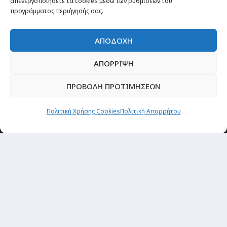
απενεργοποιήσετε τα cookies μέσω των ρυθμίσεων του
προγράμματος περιήγησής σας.
ΑΠΟΔΟΧΗ
ΑΠΟΡΡΙΨΗ
ΠΡΟΒΟΛΗ ΠΡΟΤΙΜΗΣΕΩΝ
Πολιτική Χρήσης Cookies
Πολιτική Απορρήτου
Θέματα
Passenger στην Ελλάδα
Passenger στον κόσμο
TRAVEL NEWS
Οργάνωσε το ταξίδι σου
CITY and CULTURE