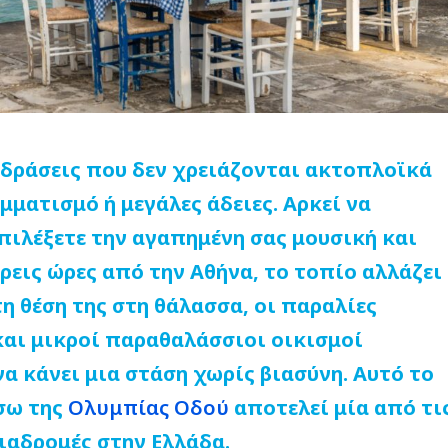
δράσεις που δεν χρειάζονται ακτοπλοϊκά
ματισμό ή μεγάλες άδειες. Αρκεί να
επιλέξετε την αγαπημένη σας μουσική και
τρεις ώρες από την Αθήνα, το τοπίο αλλάζει
η θέση της στη θάλασσα, οι παραλίες
 και μικροί παραθαλάσσιοι οικισμοί
α κάνει μια στάση χωρίς βιασύνη. Αυτό το
σω της
Ολυμπίας Οδού
αποτελεί μία από τι
ιαδρομές στην Ελλάδα.