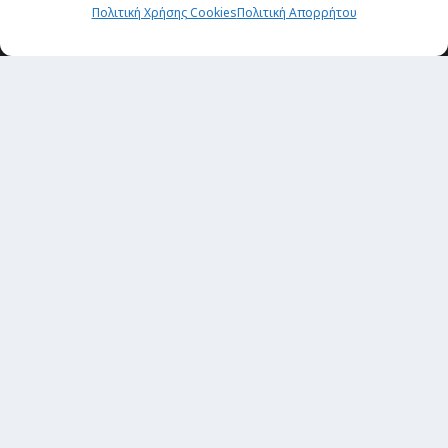
Πολιτική Χρήσης Cookies
Πολιτική Απορρήτου
Θέματα
Passenger στην Ελλάδα
Passenger στον κόσμο
TRAVEL NEWS
Οργάνωσε το ταξίδι σου
CITY and CULTURE