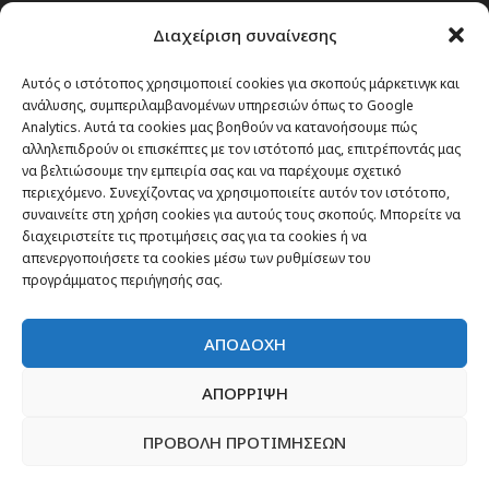
Passenger στην Ελλάδα
Διαχείριση συναίνεσης
Passenger στον κόσμο
TRAVEL NEWS
Αυτός ο ιστότοπος χρησιμοποιεί cookies για σκοπούς μάρκετινγκ και
ανάλυσης, συμπεριλαμβανομένων υπηρεσιών όπως το Google
Οργάνωσε το ταξίδι σου
Analytics. Αυτά τα cookies μας βοηθούν να κατανοήσουμε πώς
CITY and CULTURE
αλληλεπιδρούν οι επισκέπτες με τον ιστότοπό μας, επιτρέποντάς μας
να βελτιώσουμε την εμπειρία σας και να παρέχουμε σχετικό
περιεχόμενο. Συνεχίζοντας να χρησιμοποιείτε αυτόν τον ιστότοπο,
συναινείτε στη χρήση cookies για αυτούς τους σκοπούς. Μπορείτε να
διαχειριστείτε τις προτιμήσεις σας για τα cookies ή να
απενεργοποιήσετε τα cookies μέσω των ρυθμίσεων του
προγράμματος περιήγησής σας.
ΑΠΟΔΟΧΗ
ΑΠΟΡΡΙΨΗ
ΠΡΟΒΟΛΗ ΠΡΟΤΙΜΗΣΕΩΝ
Newsletter