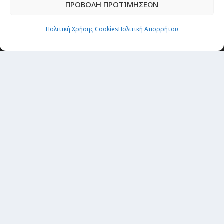
ΠΡΟΒΟΛΗ ΠΡΟΤΙΜΗΣΕΩΝ
Πολιτική Χρήσης Cookies
Πολιτική Απορρήτου
Newsletter
“H μόνη επένδυση από την οποία δεν έχεις
καμία απολύτως πιθανότητα να χάσεις,
είναι τα ταξίδια.”
Εγγραφή
copyright@ 2026| All rights Reserved