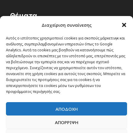
Θέματα
Διαχείριση συναίνεσης
Passenger στην Ελλάδα
Αυτός ο ιστότοπος χρησιμοποιεί cookies για σκοπούς μάρκετινγκ και
Passenger στον κόσμο
ανάλυσης, συμπεριλαμβανομένων υπηρεσιών όπως το Google
TRAVEL NEWS
Analytics. Αυτά τα cookies μας βοηθούν να κατανοήσουμε πώς
αλληλεπιδρούν οι επισκέπτες με τον ιστότοπό μας, επιτρέποντάς μας
Οργάνωσε το ταξίδι σου
να βελτιώσουμε την εμπειρία σας και να παρέχουμε σχετικό
CITY and CULTURE
περιεχόμενο. Συνεχίζοντας να χρησιμοποιείτε αυτόν τον ιστότοπο,
συναινείτε στη χρήση cookies για αυτούς τους σκοπούς. Μπορείτε να
διαχειριστείτε τις προτιμήσεις σας για τα cookies ή να
απενεργοποιήσετε τα cookies μέσω των ρυθμίσεων του
προγράμματος περιήγησής σας.
ΑΠΟΔΟΧΗ
ΑΠΟΡΡΙΨΗ