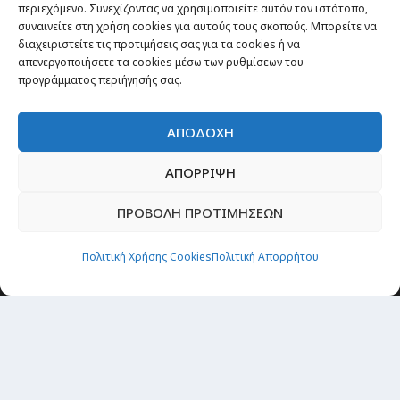
περιεχόμενο. Συνεχίζοντας να χρησιμοποιείτε αυτόν τον ιστότοπο,
συναινείτε στη χρήση cookies για αυτούς τους σκοπούς. Μπορείτε να
διαχειριστείτε τις προτιμήσεις σας για τα cookies ή να
απενεργοποιήσετε τα cookies μέσω των ρυθμίσεων του
προγράμματος περιήγησής σας.
ΑΠΟΔΟΧΗ
ΑΠΟΡΡΙΨΗ
ΠΡΟΒΟΛΗ ΠΡΟΤΙΜΗΣΕΩΝ
Θέματα
Πολιτική Χρήσης Cookies
Πολιτική Απορρήτου
Passenger στην Ελλάδα
Passenger στον κόσμο
TRAVEL NEWS
Οργάνωσε το ταξίδι σου
CITY and CULTURE