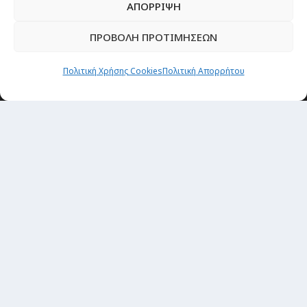
ΑΠΟΡΡΙΨΗ
ΠΡΟΒΟΛΗ ΠΡΟΤΙΜΗΣΕΩΝ
Πολιτική Χρήσης Cookies
Πολιτική Απορρήτου
Newsletter
“H μόνη επένδυση από την οποία δεν έχεις
καμία απολύτως πιθανότητα να χάσεις,
είναι τα ταξίδια.”
Εγγραφή