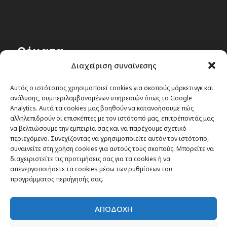
Θέματα
Διαχείριση συναίνεσης
Passenger στην Ελλάδα
Αυτός ο ιστότοπος χρησιμοποιεί cookies για σκοπούς μάρκετινγκ και
Passenger στον κόσμο
ανάλυσης, συμπεριλαμβανομένων υπηρεσιών όπως το Google
TRAVEL NEWS
Analytics. Αυτά τα cookies μας βοηθούν να κατανοήσουμε πώς
αλληλεπιδρούν οι επισκέπτες με τον ιστότοπό μας, επιτρέποντάς μας
Οργάνωσε το ταξίδι σου
να βελτιώσουμε την εμπειρία σας και να παρέχουμε σχετικό
CITY and CULTURE
περιεχόμενο. Συνεχίζοντας να χρησιμοποιείτε αυτόν τον ιστότοπο,
συναινείτε στη χρήση cookies για αυτούς τους σκοπούς. Μπορείτε να
διαχειριστείτε τις προτιμήσεις σας για τα cookies ή να
απενεργοποιήσετε τα cookies μέσω των ρυθμίσεων του
προγράμματος περιήγησής σας.
ΑΠΟΔΟΧΗ