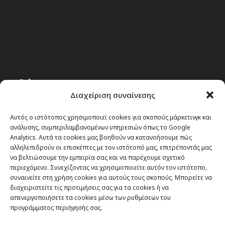
Θέματα
Διαχείριση συναίνεσης
Passenger στην Ελλάδα
Αυτός ο ιστότοπος χρησιμοποιεί cookies για σκοπούς μάρκετινγκ και
Passenger στον κόσμο
ανάλυσης, συμπεριλαμβανομένων υπηρεσιών όπως το Google
Analytics. Αυτά τα cookies μας βοηθούν να κατανοήσουμε πώς
TRAVEL NEWS
αλληλεπιδρούν οι επισκέπτες με τον ιστότοπό μας, επιτρέποντάς μας
Οργάνωσε το ταξίδι σου
να βελτιώσουμε την εμπειρία σας και να παρέχουμε σχετικό
περιεχόμενο. Συνεχίζοντας να χρησιμοποιείτε αυτόν τον ιστότοπο,
CITY and CULTURE
συναινείτε στη χρήση cookies για αυτούς τους σκοπούς. Μπορείτε να
διαχειριστείτε τις προτιμήσεις σας για τα cookies ή να
απενεργοποιήσετε τα cookies μέσω των ρυθμίσεων του
προγράμματος περιήγησής σας.