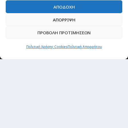
ΑΠΟΔΟΧΗ
ΑΠΟΡΡΙΨΗ
ΠΡΟΒΟΛΗ ΠΡΟΤΙΜΗΣΕΩΝ
Πολιτική Χρήσης Cookies
Πολιτική Απορρήτου
Newsletter
“H μόνη επένδυση από την οποία δεν έχεις
καμία απολύτως πιθανότητα να χάσεις,
είναι τα ταξίδια.”
Εγγραφή