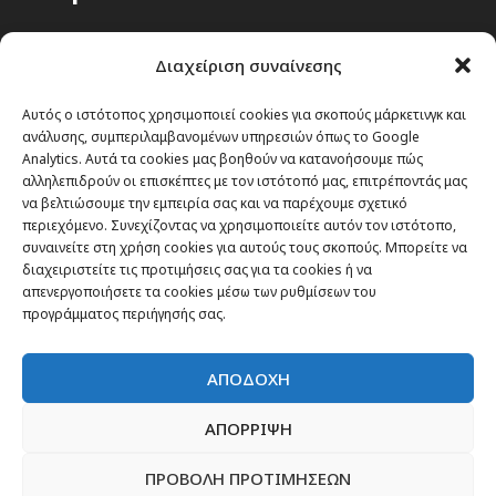
Passenger στην Ελλάδα
Διαχείριση συναίνεσης
Passenger στον κόσμο
TRAVEL NEWS
Αυτός ο ιστότοπος χρησιμοποιεί cookies για σκοπούς μάρκετινγκ και
ανάλυσης, συμπεριλαμβανομένων υπηρεσιών όπως το Google
Οργάνωσε το ταξίδι σου
Analytics. Αυτά τα cookies μας βοηθούν να κατανοήσουμε πώς
CITY and CULTURE
αλληλεπιδρούν οι επισκέπτες με τον ιστότοπό μας, επιτρέποντάς μας
να βελτιώσουμε την εμπειρία σας και να παρέχουμε σχετικό
περιεχόμενο. Συνεχίζοντας να χρησιμοποιείτε αυτόν τον ιστότοπο,
συναινείτε στη χρήση cookies για αυτούς τους σκοπούς. Μπορείτε να
διαχειριστείτε τις προτιμήσεις σας για τα cookies ή να
απενεργοποιήσετε τα cookies μέσω των ρυθμίσεων του
προγράμματος περιήγησής σας.
ΑΠΟΔΟΧΗ
ΑΠΟΡΡΙΨΗ
ΠΡΟΒΟΛΗ ΠΡΟΤΙΜΗΣΕΩΝ
Newsletter