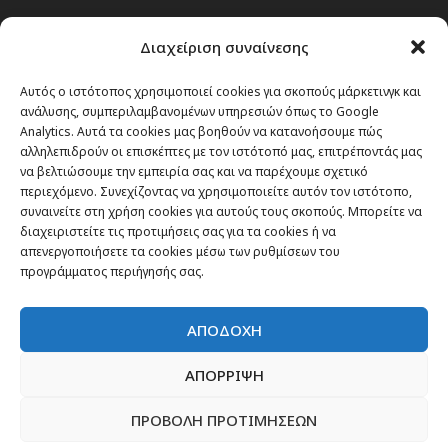
Passenger στην Ελλάδα
Διαχείριση συναίνεσης
Passenger στον κόσμο
TRAVEL NEWS
Αυτός ο ιστότοπος χρησιμοποιεί cookies για σκοπούς μάρκετινγκ και
ανάλυσης, συμπεριλαμβανομένων υπηρεσιών όπως το Google
Οργάνωσε το ταξίδι σου
Analytics. Αυτά τα cookies μας βοηθούν να κατανοήσουμε πώς
CITY and CULTURE
αλληλεπιδρούν οι επισκέπτες με τον ιστότοπό μας, επιτρέποντάς μας
να βελτιώσουμε την εμπειρία σας και να παρέχουμε σχετικό
περιεχόμενο. Συνεχίζοντας να χρησιμοποιείτε αυτόν τον ιστότοπο,
συναινείτε στη χρήση cookies για αυτούς τους σκοπούς. Μπορείτε να
διαχειριστείτε τις προτιμήσεις σας για τα cookies ή να
απενεργοποιήσετε τα cookies μέσω των ρυθμίσεων του
προγράμματος περιήγησής σας.
ΑΠΟΔΟΧΗ
ΑΠΟΡΡΙΨΗ
ΠΡΟΒΟΛΗ ΠΡΟΤΙΜΗΣΕΩΝ
Newsletter