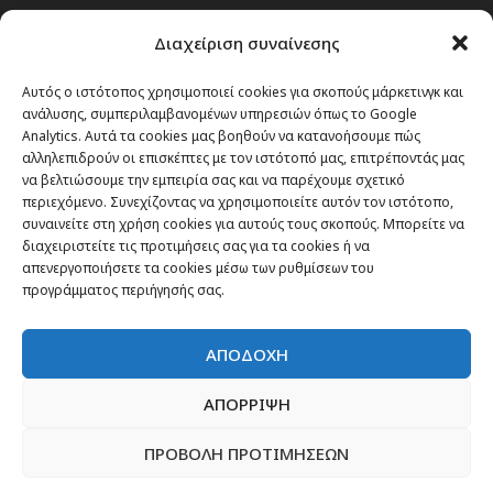
Passenger στην Ελλάδα
Διαχείριση συναίνεσης
Passenger στον κόσμο
TRAVEL NEWS
Αυτός ο ιστότοπος χρησιμοποιεί cookies για σκοπούς μάρκετινγκ και
ανάλυσης, συμπεριλαμβανομένων υπηρεσιών όπως το Google
Οργάνωσε το ταξίδι σου
Analytics. Αυτά τα cookies μας βοηθούν να κατανοήσουμε πώς
CITY and CULTURE
αλληλεπιδρούν οι επισκέπτες με τον ιστότοπό μας, επιτρέποντάς μας
να βελτιώσουμε την εμπειρία σας και να παρέχουμε σχετικό
περιεχόμενο. Συνεχίζοντας να χρησιμοποιείτε αυτόν τον ιστότοπο,
συναινείτε στη χρήση cookies για αυτούς τους σκοπούς. Μπορείτε να
διαχειριστείτε τις προτιμήσεις σας για τα cookies ή να
απενεργοποιήσετε τα cookies μέσω των ρυθμίσεων του
προγράμματος περιήγησής σας.
ΑΠΟΔΟΧΗ
ΑΠΟΡΡΙΨΗ
ΠΡΟΒΟΛΗ ΠΡΟΤΙΜΗΣΕΩΝ
Newsletter