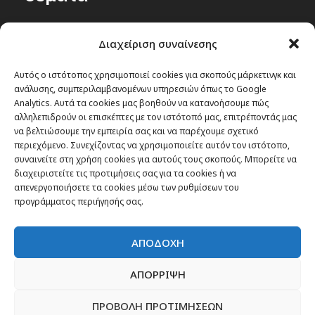
Passenger στην Ελλάδα
Διαχείριση συναίνεσης
Passenger στον κόσμο
TRAVEL NEWS
Αυτός ο ιστότοπος χρησιμοποιεί cookies για σκοπούς μάρκετινγκ και
ανάλυσης, συμπεριλαμβανομένων υπηρεσιών όπως το Google
Οργάνωσε το ταξίδι σου
Analytics. Αυτά τα cookies μας βοηθούν να κατανοήσουμε πώς
CITY and CULTURE
αλληλεπιδρούν οι επισκέπτες με τον ιστότοπό μας, επιτρέποντάς μας
να βελτιώσουμε την εμπειρία σας και να παρέχουμε σχετικό
περιεχόμενο. Συνεχίζοντας να χρησιμοποιείτε αυτόν τον ιστότοπο,
συναινείτε στη χρήση cookies για αυτούς τους σκοπούς. Μπορείτε να
διαχειριστείτε τις προτιμήσεις σας για τα cookies ή να
απενεργοποιήσετε τα cookies μέσω των ρυθμίσεων του
προγράμματος περιήγησής σας.
ΑΠΟΔΟΧΗ
ΑΠΟΡΡΙΨΗ
ΠΡΟΒΟΛΗ ΠΡΟΤΙΜΗΣΕΩΝ
Newsletter