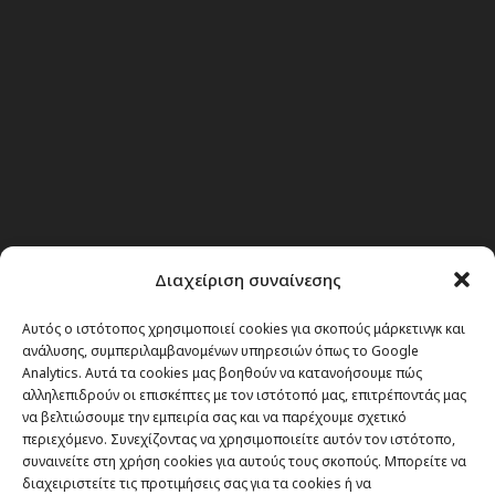
Διαχείριση συναίνεσης
Αυτός ο ιστότοπος χρησιμοποιεί cookies για σκοπούς μάρκετινγκ και
Θέματα
ανάλυσης, συμπεριλαμβανομένων υπηρεσιών όπως το Google
Analytics. Αυτά τα cookies μας βοηθούν να κατανοήσουμε πώς
Passenger στην Ελλάδα
αλληλεπιδρούν οι επισκέπτες με τον ιστότοπό μας, επιτρέποντάς μας
να βελτιώσουμε την εμπειρία σας και να παρέχουμε σχετικό
Passenger στον κόσμο
περιεχόμενο. Συνεχίζοντας να χρησιμοποιείτε αυτόν τον ιστότοπο,
TRAVEL NEWS
συναινείτε στη χρήση cookies για αυτούς τους σκοπούς. Μπορείτε να
διαχειριστείτε τις προτιμήσεις σας για τα cookies ή να