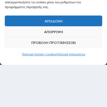
Οργάνωσε το ταξίδι σου
απενεργοποιήσετε τα cookies μέσω των ρυθμίσεων του
CITY and CULTURE
προγράμματος περιήγησής σας.
ΑΠΟΔΟΧΗ
ΑΠΟΡΡΙΨΗ
ΠΡΟΒΟΛΗ ΠΡΟΤΙΜΗΣΕΩΝ
Πολιτική Χρήσης Cookies
Πολιτική Απορρήτου
Newsletter