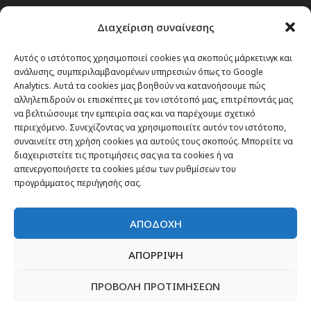
Passenger στην Ελλάδα
Διαχείριση συναίνεσης
Passenger στον κόσμο
TRAVEL NEWS
Αυτός ο ιστότοπος χρησιμοποιεί cookies για σκοπούς μάρκετινγκ και
ανάλυσης, συμπεριλαμβανομένων υπηρεσιών όπως το Google
Οργάνωσε το ταξίδι σου
Analytics. Αυτά τα cookies μας βοηθούν να κατανοήσουμε πώς
CITY and CULTURE
αλληλεπιδρούν οι επισκέπτες με τον ιστότοπό μας, επιτρέποντάς μας
να βελτιώσουμε την εμπειρία σας και να παρέχουμε σχετικό
περιεχόμενο. Συνεχίζοντας να χρησιμοποιείτε αυτόν τον ιστότοπο,
συναινείτε στη χρήση cookies για αυτούς τους σκοπούς. Μπορείτε να
διαχειριστείτε τις προτιμήσεις σας για τα cookies ή να
απενεργοποιήσετε τα cookies μέσω των ρυθμίσεων του
προγράμματος περιήγησής σας.
ΑΠΟΔΟΧΗ
ΑΠΟΡΡΙΨΗ
ΠΡΟΒΟΛΗ ΠΡΟΤΙΜΗΣΕΩΝ
Newsletter