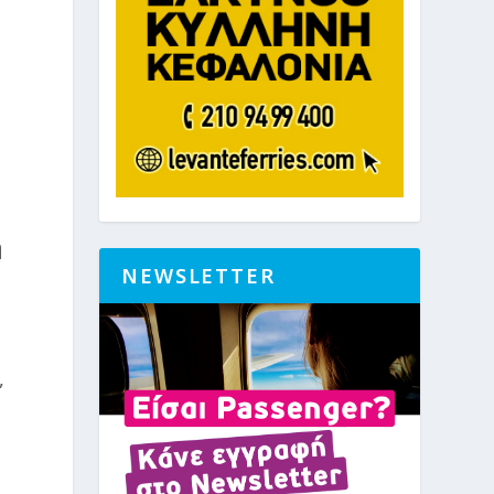
Η
η
NEWSLETTER
,