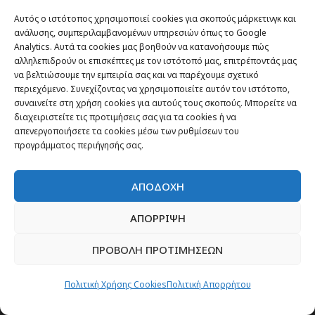
Αυτός ο ιστότοπος χρησιμοποιεί cookies για σκοπούς μάρκετινγκ και
ανάλυσης, συμπεριλαμβανομένων υπηρεσιών όπως το Google
Analytics. Αυτά τα cookies μας βοηθούν να κατανοήσουμε πώς
αλληλεπιδρούν οι επισκέπτες με τον ιστότοπό μας, επιτρέποντάς μας
να βελτιώσουμε την εμπειρία σας και να παρέχουμε σχετικό
περιεχόμενο. Συνεχίζοντας να χρησιμοποιείτε αυτόν τον ιστότοπο,
συναινείτε στη χρήση cookies για αυτούς τους σκοπούς. Μπορείτε να
διαχειριστείτε τις προτιμήσεις σας για τα cookies ή να
απενεργοποιήσετε τα cookies μέσω των ρυθμίσεων του
προγράμματος περιήγησής σας.
ΑΠΟΔΟΧΗ
Σχετικά με εμάς
ΑΠΟΡΡΙΨΗ
ΠΡΟΒΟΛΗ ΠΡΟΤΙΜΗΣΕΩΝ
Πολιτική Χρήσης Cookies
Πολιτική Απορρήτου