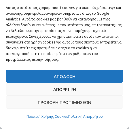
Αυτός ο ιστότοπος χρησιμοποιεί cookies για σκοπούς μάρκετινγκ και
ανάλυσης, συμπεριλαμβανομένων υπηρεσιών όπως το Google
Analytics. Αυτά τα cookies μας βοηθούν να κατανοήσουμε πώς
αλληλεπιδρούν οι επισκέπτες με τον ιστότοπό μας, επιτρέποντάς μας
να βελτιώσουμε την εμπειρία σας και να παρέχουμε σχετικό
περιεχόμενο. Συνεχίζοντας να χρησιμοποιείτε αυτόν τον ιστότοπο,
συναινείτε στη χρήση cookies για αυτούς τους σκοπούς. Μπορείτε να
διαχειριστείτε τις προτιμήσεις σας για τα cookies ή να
απενεργοποιήσετε τα cookies μέσω των ρυθμίσεων του
προγράμματος περιήγησής σας.
ΑΠΟΔΟΧΗ
NEWSLETTER
ΑΠΟΡΡΙΨΗ
ΠΡΟΒΟΛΗ ΠΡΟΤΙΜΗΣΕΩΝ
Πολιτική Χρήσης Cookies
Πολιτική Απορρήτου