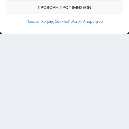
ΠΡΟΒΟΛΗ ΠΡΟΤΙΜΗΣΕΩΝ
Passenger στην Ελλάδα
Passenger στον κόσμο
Πολιτική Χρήσης Cookies
Πολιτική Απορρήτου
TRAVEL NEWS
Οργάνωσε το ταξίδι σου
CITY and CULTURE