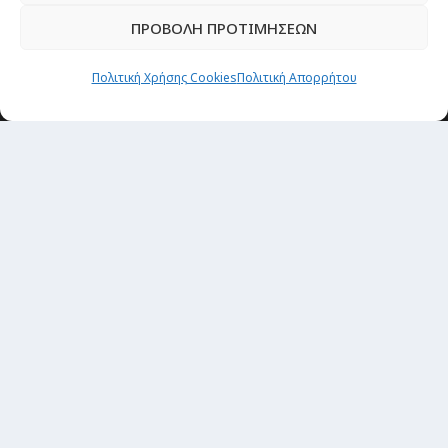
ΠΡΟΒΟΛΗ ΠΡΟΤΙΜΗΣΕΩΝ
Πολιτική Χρήσης Cookies
Πολιτική Απορρήτου
Θέματα
Passenger στην Ελλάδα
Passenger στον κόσμο
TRAVEL NEWS
Οργάνωσε το ταξίδι σου
CITY and CULTURE