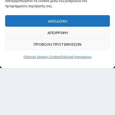
απενεργοποιήσετε τα cookies μέσω των ρυθμίσεων του
προγράμματος περιήγησής σας.
ΑΠΟΔΟΧΗ
ΑΠΟΡΡΙΨΗ
ΠΡΟΒΟΛΗ ΠΡΟΤΙΜΗΣΕΩΝ
Πολιτική Χρήσης Cookies
Πολιτική Απορρήτου
Θέματα
Passenger στην Ελλάδα
Passenger στον κόσμο
TRAVEL NEWS
Οργάνωσε το ταξίδι σου