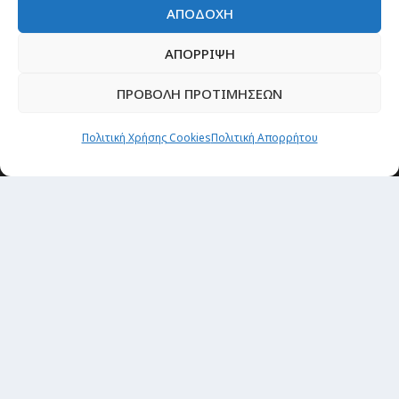
ΑΠΟΔΟΧΗ
ΑΠΟΡΡΙΨΗ
ΠΡΟΒΟΛΗ ΠΡΟΤΙΜΗΣΕΩΝ
Πολιτική Χρήσης Cookies
Πολιτική Απορρήτου
Θέματα
Passenger στην Ελλάδα
Passenger στον κόσμο
TRAVEL NEWS
Οργάνωσε το ταξίδι σου