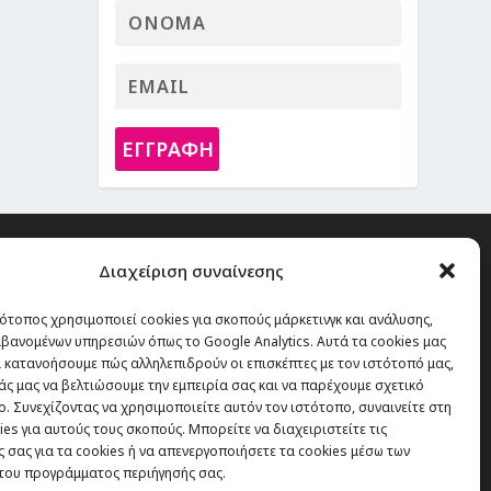
ΕΓΓΡΑΦΗ
Διαχείριση συναίνεσης
ότοπος χρησιμοποιεί cookies για σκοπούς μάρκετινγκ και ανάλυσης,
ό την οποία δεν έχεις καμία απολύτως
βανομένων υπηρεσιών όπως το Google Analytics. Αυτά τα cookies μας
 κατανοήσουμε πώς αλληλεπιδρούν οι επισκέπτες με τον ιστότοπό μας,
 είναι τα ταξίδια.”
άς μας να βελτιώσουμε την εμπειρία σας και να παρέχουμε σχετικό
. Συνεχίζοντας να χρησιμοποιείτε αυτόν τον ιστότοπο, συναινείτε στη
es για αυτούς τους σκοπούς. Μπορείτε να διαχειριστείτε τις
Εγγραφή
 σας για τα cookies ή να απενεργοποιήσετε τα cookies μέσω των
του προγράμματος περιήγησής σας.