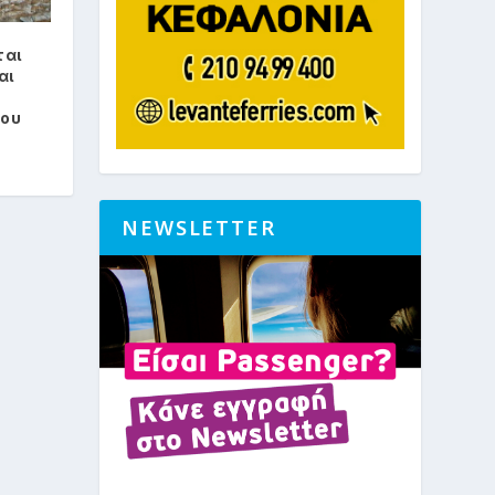
ται
αι
ρου
NEWSLETTER