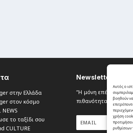
τα
Newsletter
Αυτός ο ιστ
“H μόνη επένδυση απ
ger στην Ελλάδα
συμπεριλαμ
βοηθούν να
πιθανότητα να χάσεις,
ger στον κόσμο
επιτρέποντ
L NEWS
περιεχόμενο
χρήση cooki
σε το ταξίδι σου
προτιμήσεις
nd CULTURE
ρυθμίσεων 