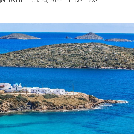
ger Team
|
Ιούν 24, 2022
|
Travel news