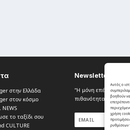
τα
Newsletter
Αυτός ο ιστ
“H μόνη επένδυση απ
ger στην Ελλάδα
συμπεριλαμ
βοηθούν να
πιθανότητα να χάσεις,
ger στον κόσμο
επιτρέποντ
L NEWS
περιεχόμενο
χρήση cooki
σε το ταξίδι σου
προτιμήσεις
nd CULTURE
ρυθμίσεων 