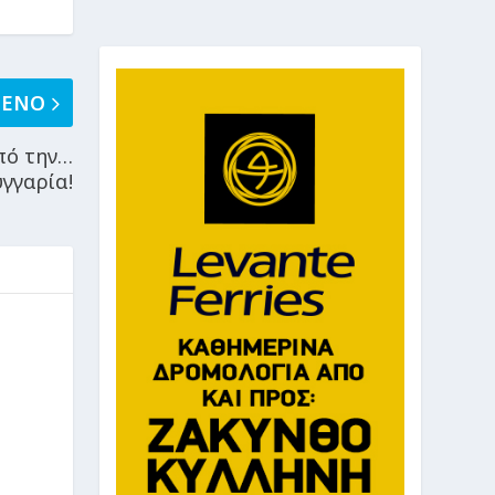
ΜΕΝΟ
από την…
γγαρία!