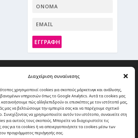
ΕΓΓΡΑΦΗ
Διαχείριση συναίνεσης
ότοπος χρησιμοποιεί cookies για σκοπούς μάρκετινγκ και ανάλυσης,
ό την οποία δεν έχεις καμία απολύτως
βανομένων υπηρεσιών όπως το Google Analytics. Αυτά τα cookies μας
 κατανοήσουμε πώς αλληλεπιδρούν οι επισκέπτες με τον ιστότοπό μας,
 είναι τα ταξίδια.”
άς μας να βελτιώσουμε την εμπειρία σας και να παρέχουμε σχετικό
. Συνεχίζοντας να χρησιμοποιείτε αυτόν τον ιστότοπο, συναινείτε στη
es για αυτούς τους σκοπούς. Μπορείτε να διαχειριστείτε τις
Εγγραφή
 σας για τα cookies ή να απενεργοποιήσετε τα cookies μέσω των
του προγράμματος περιήγησής σας.