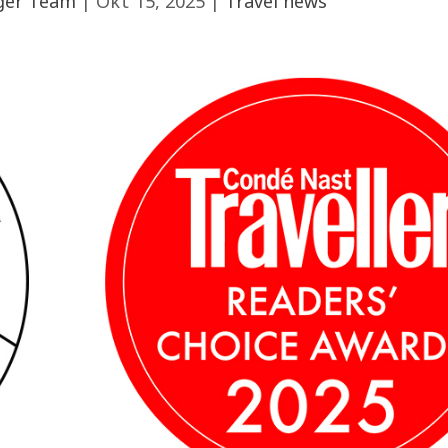
ger Team
|
Οκτ 15, 2025
|
Travel news