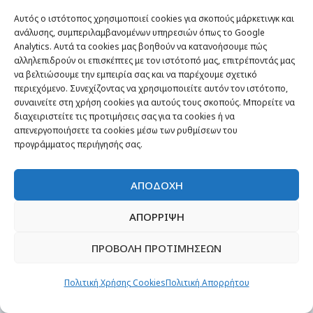
Αυτός ο ιστότοπος χρησιμοποιεί cookies για σκοπούς μάρκετινγκ και
ανάλυσης, συμπεριλαμβανομένων υπηρεσιών όπως το Google
Analytics. Αυτά τα cookies μας βοηθούν να κατανοήσουμε πώς
αλληλεπιδρούν οι επισκέπτες με τον ιστότοπό μας, επιτρέποντάς μας
να βελτιώσουμε την εμπειρία σας και να παρέχουμε σχετικό
περιεχόμενο. Συνεχίζοντας να χρησιμοποιείτε αυτόν τον ιστότοπο,
συναινείτε στη χρήση cookies για αυτούς τους σκοπούς. Μπορείτε να
διαχειριστείτε τις προτιμήσεις σας για τα cookies ή να
απενεργοποιήσετε τα cookies μέσω των ρυθμίσεων του
προγράμματος περιήγησής σας.
ΤΕΛΕΥΤΑΙΑ ΑΡΘΡΑ
ΑΠΟΔΟΧΗ
ΑΠΟΡΡΙΨΗ
ΔΕΗ: Συνεχιζόμενη ισχυρή ανάπτυξη στο
α΄ εξάμηνο 2026 με προσαρμοσμένο
EBITDA στα €1,2 δισ.
ΠΡΟΒΟΛΗ ΠΡΟΤΙΜΗΣΕΩΝ
Σπήλαιο Μελισσάνης: Το γεωλογικό
Πολιτική Χρήσης Cookies
Πολιτική Απορρήτου
θαύμα που εντυπωσιάζει τους
επισκέπτες της Κεφαλονιάς