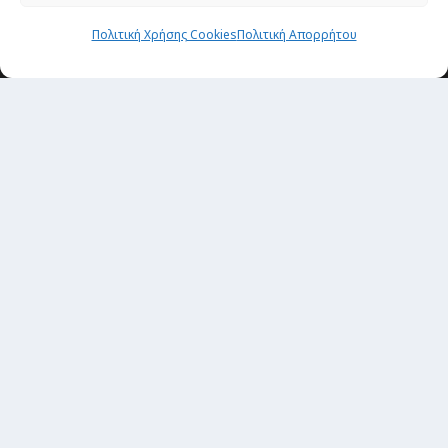
Passenger στην Ελλάδα
Πολιτική Χρήσης Cookies
Πολιτική Απορρήτου
Passenger στον κόσμο
TRAVEL NEWS
Οργάνωσε το ταξίδι σου
CITY and CULTURE