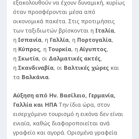
εξακολουθούν να έχουν δυναμική, κυρίως
όταν προσφέρονται μέσα από
οικονομικά πακέτα. Στις προτιμήσεις
των ταξιδιωτών βρίσκονται η
Ιταλία
,
η
Ισπανία
, η
Γαλλία
, η
Πορτογαλία
,
η
Κύπρος
, η
Τουρκία
, η
Αίγυπτος
,
η
Σκωτία
, οι
Δαλματικές ακτές
,
η
Σκανδιναβία
, οι
Βαλτικές χώρες
και
τα
Βαλκάνια
.
Αύξηση από Ην. Βασίλειο, Γερμανία,
Γαλλία και ΗΠΑ
Την ίδια ώρα, στον
εισερχόμενο τουρισμό η εικόνα δεν είναι
ενιαία, καθώς διαφοροποιείται ανά
γραφείο και αγορά. Ορισμένα γραφεία