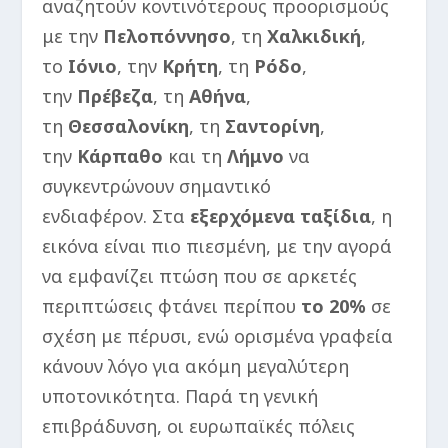
αναζητούν κοντινότερους προορισμούς
με την
Πελοπόννησο
, τη
Χαλκιδική
,
το
Ιόνιο
, την
Κρήτη
, τη
Ρόδο
,
την
Πρέβεζα
, τη
Αθήνα
,
τη
Θεσσαλονίκη
, τη
Σαντορίνη
,
την
Κάρπαθο
και τη
Λήμνο
να
συγκεντρώνουν σημαντικό
ενδιαφέρον. Στα
εξερχόμενα ταξίδια
, η
εικόνα είναι πιο πιεσμένη, με την αγορά
να εμφανίζει πτώση που σε αρκετές
περιπτώσεις φτάνει περίπου
το 20%
σε
σχέση με πέρυσι, ενώ ορισμένα γραφεία
κάνουν λόγο για ακόμη μεγαλύτερη
υποτονικότητα. Παρά τη γενική
επιβράδυνση, οι ευρωπαϊκές πόλεις