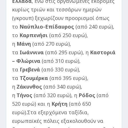
Ελλάδα
, ενώ στις οργανωμένες εκδρομές
κυρίως τριών και τεσσάρων ημερών
(γκρουπ) ξεχωρίζουν προορισμοί όπως
το
Ναύπλιο-Επίδαυρος
(από 240 ευρώ),
το
Καρπενήσι
(από 250 ευρώ),
η
Μάνη
(από 270 ευρώ),
τα
Ιωάννινα
(από 295 ευρώ), η
Καστοριά
– Φλώρινα
(από 310 ευρώ),
τα
Γρεβενά
(από 330 ευρώ),
τα
Τζουμέρκα
(από 395 ευρώ),
η
Ζάκυνθος
(από 340 ευρώ),
η
Τήνος
(από 320 ευρώ), η
Ρόδος
(από
520 ευρώ) και η
Κρήτη
(από 650
ευρώ).Στα εξερχόμενα ταξίδια,
ευρωπαϊκές πόλεις εξακολουθούν να