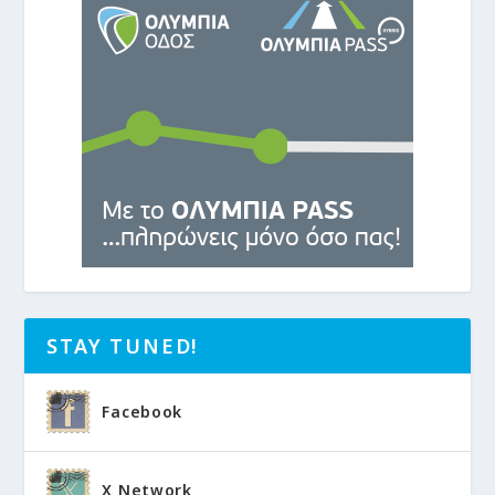
STAY TUNED!
Facebook
X Network