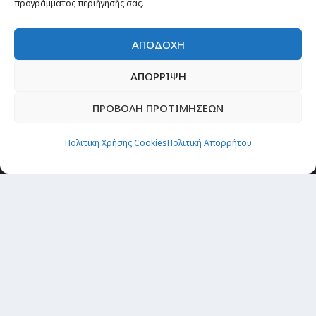
προγράμματος περιήγησής σας.
ΑΠΟΔΟΧΗ
ΑΠΟΡΡΙΨΗ
ΠΡΟΒΟΛΗ ΠΡΟΤΙΜΗΣΕΩΝ
Πολιτική Χρήσης Cookies
Πολιτική Απορρήτου
Θέματα
Passenger στην Ελλάδα
Passenger στον κόσμο
TRAVEL NEWS