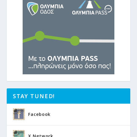
STAY TUNED!
Facebook
X Network