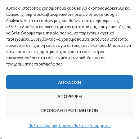
νοσταλγία, οι ταξιδιώτες χρησιμοποιούν
Αυτός ο ιστότοπος χρησιμοποιεί cookies για σκοπούς μάρκετινγκ και
την καινοτομία για να ανακαλύψουν τις
ανάλυσης, συμπεριλαμβανομένων υπηρεσιών όπως το Google
ρίζες τους, να συνδεθούν με
Analytics. Αυτά τα cookies μας βοηθούν να κατανοήσουμε πώς
αλληλεπιδρούν οι επισκέπτες με τον ιστότοπό μας, επιτρέποντάς μας
προηγούμενες γενιές μέσω αφήγησης
να βελτιώσουμε την εμπειρία σας και να παρέχουμε σχετικό
ιστοριών ή ακόμα και να δημιουργήσουν
περιεχόμενο. Συνεχίζοντας να χρησιμοποιείτε αυτόν τον ιστότοπο,
συναινείτε στη χρήση cookies για αυτούς τους σκοπούς. Μπορείτε να
φωτογραφίες για να τις μοιραστούν με
διαχειριστείτε τις προτιμήσεις σας για τα cookies ή να
τρόπους που τους δίνουν την αίσθηση
απενεργοποιήσετε τα cookies μέσω των ρυθμίσεων του
προγράμματος περιήγησής σας.
του διαχρονικού και νέου.
ΑΠΟΔΟΧΗ
Σύγχρονες Αποστολές για
ορόσημα
ΑΠΟΡΡΙΨΗ
Οι ταξιδιώτες του 2026 ξαναγράφουν
ΠΡΟΒΟΛΗ ΠΡΟΤΙΜΗΣΕΩΝ
τους κανόνες του πότε και γιατί
ταξιδεύουμε. Τα ταξίδια δεν
Πολιτική Χρήσης Cookies
Πολιτική Απορρήτου
περιστρέφονται πια γύρω από γάμους,