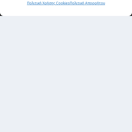
Πολιτική Χρήσης Cookies
Πολιτική Απορρήτου
Θέματα
Passenger στην Ελλάδα
Passenger στον κόσμο
TRAVEL NEWS
Οργάνωσε το ταξίδι σου
CITY and CULTURE