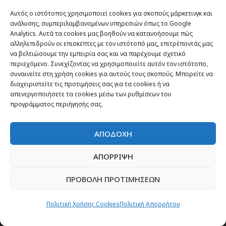
Αυτός ο ιστότοπος χρησιμοποιεί cookies για σκοπούς μάρκετινγκ και
ανάλυσης, συμπεριλαμβανομένων υπηρεσιών όπως το Google
Analytics. Αυτά τα cookies μας βοηθούν να κατανοήσουμε πώς
αλληλεπιδρούν οι επισκέπτες με τον ιστότοπό μας, επιτρέποντάς μας
να βελτιώσουμε την εμπειρία σας και να παρέχουμε σχετικό
ΕΓΓΡΑΦΗ
περιεχόμενο. Συνεχίζοντας να χρησιμοποιείτε αυτόν τον ιστότοπο,
συναινείτε στη χρήση cookies για αυτούς τους σκοπούς. Μπορείτε να
διαχειριστείτε τις προτιμήσεις σας για τα cookies ή να
απενεργοποιήσετε τα cookies μέσω των ρυθμίσεων του
προγράμματος περιήγησής σας.
ΑΠΟΔΟΧΗ
ΑΠΟΡΡΙΨΗ
ΠΡΟΒΟΛΗ ΠΡΟΤΙΜΗΣΕΩΝ
Ξεκινήστε σήμερα το ταξίδι σας μαζί μας!
Πολιτική Χρήσης Cookies
Πολιτική Απορρήτου