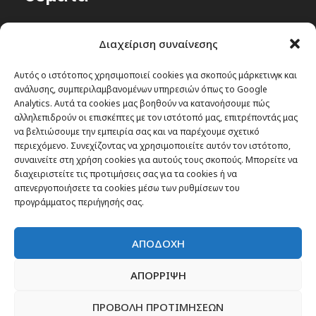
Passenger στην Ελλάδα
Διαχείριση συναίνεσης
Passenger στον κόσμο
TRAVEL NEWS
Αυτός ο ιστότοπος χρησιμοποιεί cookies για σκοπούς μάρκετινγκ και
ανάλυσης, συμπεριλαμβανομένων υπηρεσιών όπως το Google
Οργάνωσε το ταξίδι σου
Analytics. Αυτά τα cookies μας βοηθούν να κατανοήσουμε πώς
CITY and CULTURE
αλληλεπιδρούν οι επισκέπτες με τον ιστότοπό μας, επιτρέποντάς μας
να βελτιώσουμε την εμπειρία σας και να παρέχουμε σχετικό
περιεχόμενο. Συνεχίζοντας να χρησιμοποιείτε αυτόν τον ιστότοπο,
συναινείτε στη χρήση cookies για αυτούς τους σκοπούς. Μπορείτε να
διαχειριστείτε τις προτιμήσεις σας για τα cookies ή να
απενεργοποιήσετε τα cookies μέσω των ρυθμίσεων του
προγράμματος περιήγησής σας.
ΑΠΟΔΟΧΗ
ΑΠΟΡΡΙΨΗ
ΠΡΟΒΟΛΗ ΠΡΟΤΙΜΗΣΕΩΝ
Newsletter