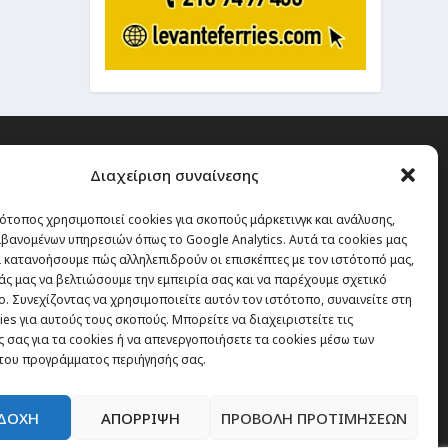
Διαχείριση συναίνεσης
ότοπος χρησιμοποιεί cookies για σκοπούς μάρκετινγκ και ανάλυσης,
 την οποία δεν έχεις καμία
βανομένων υπηρεσιών όπως το Google Analytics. Αυτά τα cookies μας
α χάσεις, είναι τα ταξίδια.”
 κατανοήσουμε πώς αλληλεπιδρούν οι επισκέπτες με τον ιστότοπό μας,
άς μας να βελτιώσουμε την εμπειρία σας και να παρέχουμε σχετικό
. Συνεχίζοντας να χρησιμοποιείτε αυτόν τον ιστότοπο, συναινείτε στη
es για αυτούς τους σκοπούς. Μπορείτε να διαχειριστείτε τις
Εγγραφή
 σας για τα cookies ή να απενεργοποιήσετε τα cookies μέσω των
του προγράμματος περιήγησής σας.
ΔΟΧΗ
ΑΠΟΡΡΙΨΗ
ΠΡΟΒΟΛΗ ΠΡΟΤΙΜΗΣΕΩΝ