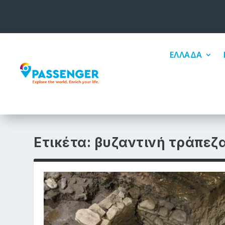
ΕΛΛΑΔΑ
Ετικέτα:
βυζαντινή τράπεζ