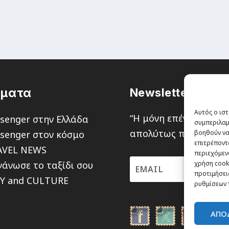
έματα
Newsletter
Αυτός ο ιστ
“H μόνη επένδυση από
senger στην Ελλάδα
συμπεριλαμ
απολύτως πιθανότητα ν
senger στον κόσμο
βοηθούν να
επιτρέποντ
AVEL NEWS
περιεχόμενο
άνωσε το ταξίδι σου
χρήση cooki
προτιμήσεις
TY and CULTURE
ρυθμίσεων 
ΑΠΟ