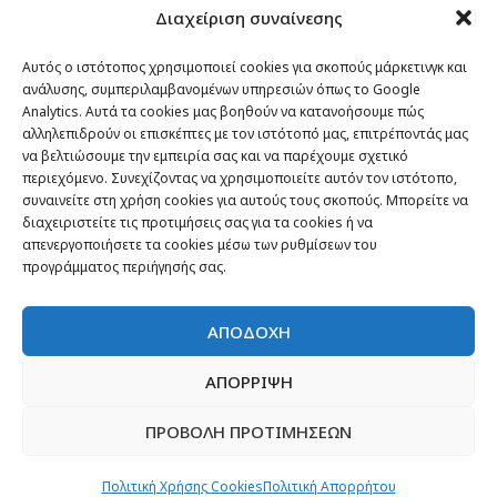
Διαχείριση συναίνεσης
Passenger στον κόσμο
TRAVEL NEWS
Αυτός ο ιστότοπος χρησιμοποιεί cookies για σκοπούς μάρκετινγκ και
ανάλυσης, συμπεριλαμβανομένων υπηρεσιών όπως το Google
Οργάνωσε το ταξίδι σου
Analytics. Αυτά τα cookies μας βοηθούν να κατανοήσουμε πώς
CITY and CULTURE
αλληλεπιδρούν οι επισκέπτες με τον ιστότοπό μας, επιτρέποντάς μας
να βελτιώσουμε την εμπειρία σας και να παρέχουμε σχετικό
περιεχόμενο. Συνεχίζοντας να χρησιμοποιείτε αυτόν τον ιστότοπο,
συναινείτε στη χρήση cookies για αυτούς τους σκοπούς. Μπορείτε να
διαχειριστείτε τις προτιμήσεις σας για τα cookies ή να
απενεργοποιήσετε τα cookies μέσω των ρυθμίσεων του
προγράμματος περιήγησής σας.
ΑΠΟΔΟΧΗ
ΑΠΟΡΡΙΨΗ
ΠΡΟΒΟΛΗ ΠΡΟΤΙΜΗΣΕΩΝ
Newsletter
“H μόνη επένδυση από την οποία δεν έχεις
Πολιτική Χρήσης Cookies
Πολιτική Απορρήτου