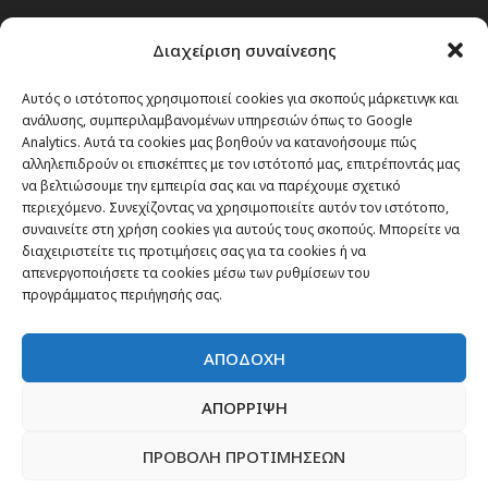
Passenger στην Ελλάδα
Διαχείριση συναίνεσης
Passenger στον κόσμο
TRAVEL NEWS
Αυτός ο ιστότοπος χρησιμοποιεί cookies για σκοπούς μάρκετινγκ και
ανάλυσης, συμπεριλαμβανομένων υπηρεσιών όπως το Google
Οργάνωσε το ταξίδι σου
Analytics. Αυτά τα cookies μας βοηθούν να κατανοήσουμε πώς
CITY and CULTURE
αλληλεπιδρούν οι επισκέπτες με τον ιστότοπό μας, επιτρέποντάς μας
να βελτιώσουμε την εμπειρία σας και να παρέχουμε σχετικό
περιεχόμενο. Συνεχίζοντας να χρησιμοποιείτε αυτόν τον ιστότοπο,
συναινείτε στη χρήση cookies για αυτούς τους σκοπούς. Μπορείτε να
διαχειριστείτε τις προτιμήσεις σας για τα cookies ή να
απενεργοποιήσετε τα cookies μέσω των ρυθμίσεων του
προγράμματος περιήγησής σας.
ΑΠΟΔΟΧΗ
ΑΠΟΡΡΙΨΗ
ΠΡΟΒΟΛΗ ΠΡΟΤΙΜΗΣΕΩΝ
Newsletter