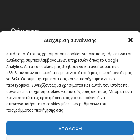
Θέματα
Διαχείριση συναίνεσης
Passenger στην Ελλάδα
Αυτός ο ιστότοπος χρησιμοποιεί cookies για σκοπούς μάρκετινγκ και
Passenger στον κόσμο
ανάλυσης, συμπεριλαμβανομένων υπηρεσιών όπως το Google
TRAVEL NEWS
Analytics. Αυτά τα cookies μας βοηθούν να κατανοήσουμε πώς
αλληλεπιδρούν οι επισκέπτες με τον ιστότοπό μας, επιτρέποντάς μας
Οργάνωσε το ταξίδι σου
να βελτιώσουμε την εμπειρία σας και να παρέχουμε σχετικό
CITY and CULTURE
περιεχόμενο. Συνεχίζοντας να χρησιμοποιείτε αυτόν τον ιστότοπο,
συναινείτε στη χρήση cookies για αυτούς τους σκοπούς. Μπορείτε να
διαχειριστείτε τις προτιμήσεις σας για τα cookies ή να
απενεργοποιήσετε τα cookies μέσω των ρυθμίσεων του
προγράμματος περιήγησής σας.
ΑΠΟΔΟΧΗ