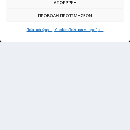
ΑΠΟΡΡΙΨΗ
ΠΡΟΒΟΛΗ ΠΡΟΤΙΜΗΣΕΩΝ
Πολιτική Χρήσης Cookies
Πολιτική Απορρήτου
Newsletter
“H μόνη επένδυση από την οποία δεν έχεις
καμία απολύτως πιθανότητα να χάσεις,
είναι τα ταξίδια.”
Εγγραφή