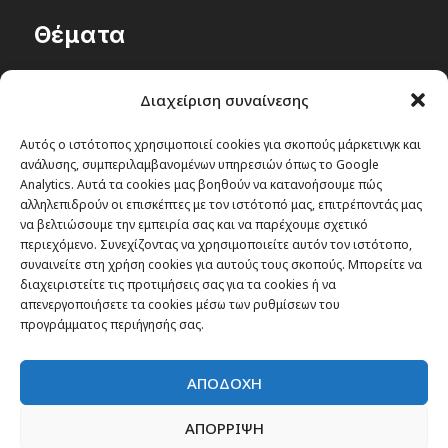
Θέματα
Passenger στην Ελλάδα
Διαχείριση συναίνεσης
Passenger στον κόσμο
TRAVEL NEWS
Αυτός ο ιστότοπος χρησιμοποιεί cookies για σκοπούς μάρκετινγκ και
ανάλυσης, συμπεριλαμβανομένων υπηρεσιών όπως το Google
Οργάνωσε το ταξίδι σου
Analytics. Αυτά τα cookies μας βοηθούν να κατανοήσουμε πώς
CITY and CULTURE
αλληλεπιδρούν οι επισκέπτες με τον ιστότοπό μας, επιτρέποντάς μας
να βελτιώσουμε την εμπειρία σας και να παρέχουμε σχετικό
περιεχόμενο. Συνεχίζοντας να χρησιμοποιείτε αυτόν τον ιστότοπο,
συναινείτε στη χρήση cookies για αυτούς τους σκοπούς. Μπορείτε να
διαχειριστείτε τις προτιμήσεις σας για τα cookies ή να
απενεργοποιήσετε τα cookies μέσω των ρυθμίσεων του
προγράμματος περιήγησής σας.
ΑΠΟΔΟΧΗ
ΑΠΟΡΡΙΨΗ