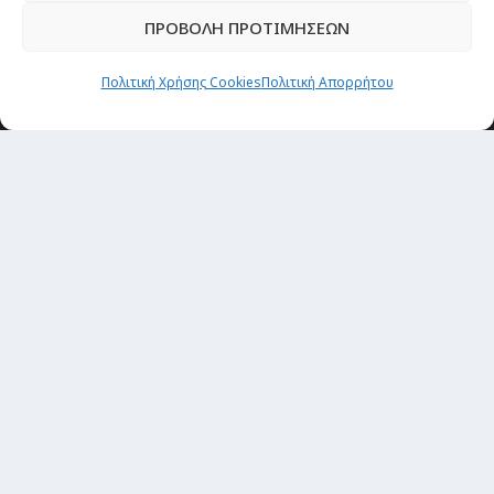
ΠΡΟΒΟΛΗ ΠΡΟΤΙΜΗΣΕΩΝ
Newsletter
Πολιτική Χρήσης Cookies
Πολιτική Απορρήτου
“H μόνη επένδυση από την οποία δεν έχεις
καμία απολύτως πιθανότητα να χάσεις,
είναι τα ταξίδια.”
Εγγραφή
copyright@ 2026| All rights Reserved
Designed and developed by