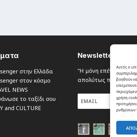
έματα
Newsletter
Αυτός ο ιστ
“H μόνη επένδυση από
senger στην Ελλάδα
συμπεριλαμ
απολύτως πιθανότητα ν
senger στον κόσμο
βοηθούν να
επιτρέποντ
AVEL NEWS
περιεχόμενο
άνωσε το ταξίδι σου
χρήση cooki
προτιμήσεις
TY and CULTURE
ρυθμίσεων 
ΑΠΟ