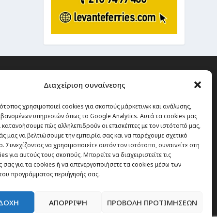
Διαχείριση συναίνεσης
ότοπος χρησιμοποιεί cookies για σκοπούς μάρκετινγκ και ανάλυσης,
 την οποία δεν έχεις καμία
βανομένων υπηρεσιών όπως το Google Analytics. Αυτά τα cookies μας
α χάσεις, είναι τα ταξίδια.”
 κατανοήσουμε πώς αλληλεπιδρούν οι επισκέπτες με τον ιστότοπό μας,
άς μας να βελτιώσουμε την εμπειρία σας και να παρέχουμε σχετικό
. Συνεχίζοντας να χρησιμοποιείτε αυτόν τον ιστότοπο, συναινείτε στη
es για αυτούς τους σκοπούς. Μπορείτε να διαχειριστείτε τις
Εγγραφή
 σας για τα cookies ή να απενεργοποιήσετε τα cookies μέσω των
του προγράμματος περιήγησής σας.
ΔΟΧΗ
ΑΠΟΡΡΙΨΗ
ΠΡΟΒΟΛΗ ΠΡΟΤΙΜΗΣΕΩΝ