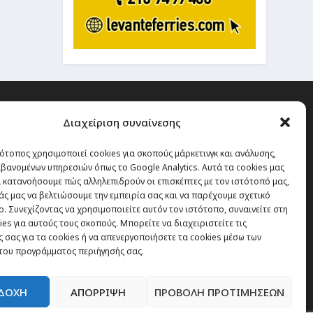
Διαχείριση συναίνεσης
ότοπος χρησιμοποιεί cookies για σκοπούς μάρκετινγκ και ανάλυσης,
 την οποία δεν έχεις καμία
βανομένων υπηρεσιών όπως το Google Analytics. Αυτά τα cookies μας
α χάσεις, είναι τα ταξίδια.”
 κατανοήσουμε πώς αλληλεπιδρούν οι επισκέπτες με τον ιστότοπό μας,
άς μας να βελτιώσουμε την εμπειρία σας και να παρέχουμε σχετικό
. Συνεχίζοντας να χρησιμοποιείτε αυτόν τον ιστότοπο, συναινείτε στη
es για αυτούς τους σκοπούς. Μπορείτε να διαχειριστείτε τις
Εγγραφή
 σας για τα cookies ή να απενεργοποιήσετε τα cookies μέσω των
του προγράμματος περιήγησής σας.
ΔΟΧΗ
ΑΠΟΡΡΙΨΗ
ΠΡΟΒΟΛΗ ΠΡΟΤΙΜΗΣΕΩΝ