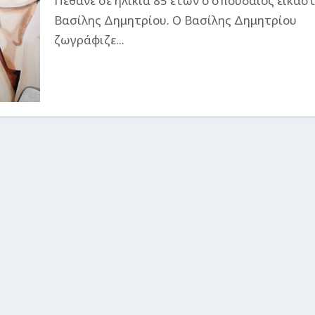
Πέθανε σε ηλικία 85 ετών ο σπουδαίος εικασ
Βασίλης Δημητρίου. Ο Βασίλης Δημητρίου
ζωγράφιζε...