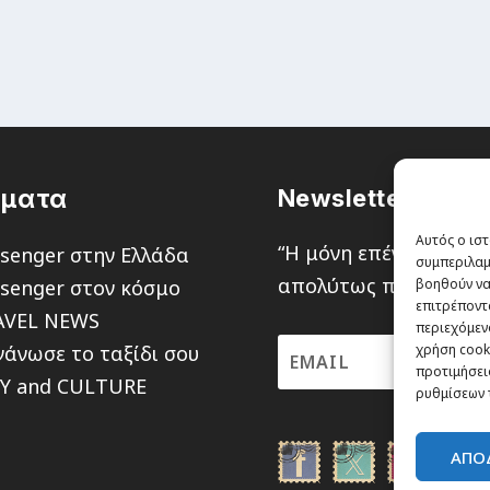
έματα
Newsletter
Αυτός ο ιστ
“H μόνη επένδυση από
senger στην Ελλάδα
συμπεριλαμ
απολύτως πιθανότητα ν
senger στον κόσμο
βοηθούν να
επιτρέποντ
AVEL NEWS
περιεχόμενο
άνωσε το ταξίδι σου
χρήση cooki
προτιμήσεις
TY and CULTURE
ρυθμίσεων 
ΑΠΟ