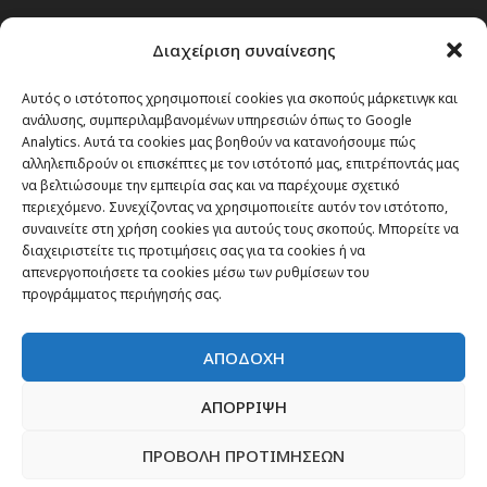
Passenger στην Ελλάδα
Διαχείριση συναίνεσης
Passenger στον κόσμο
TRAVEL NEWS
Αυτός ο ιστότοπος χρησιμοποιεί cookies για σκοπούς μάρκετινγκ και
ανάλυσης, συμπεριλαμβανομένων υπηρεσιών όπως το Google
Οργάνωσε το ταξίδι σου
Analytics. Αυτά τα cookies μας βοηθούν να κατανοήσουμε πώς
CITY and CULTURE
αλληλεπιδρούν οι επισκέπτες με τον ιστότοπό μας, επιτρέποντάς μας
να βελτιώσουμε την εμπειρία σας και να παρέχουμε σχετικό
περιεχόμενο. Συνεχίζοντας να χρησιμοποιείτε αυτόν τον ιστότοπο,
συναινείτε στη χρήση cookies για αυτούς τους σκοπούς. Μπορείτε να
διαχειριστείτε τις προτιμήσεις σας για τα cookies ή να
απενεργοποιήσετε τα cookies μέσω των ρυθμίσεων του
προγράμματος περιήγησής σας.
ΑΠΟΔΟΧΗ
ΑΠΟΡΡΙΨΗ
ΠΡΟΒΟΛΗ ΠΡΟΤΙΜΗΣΕΩΝ
Newsletter