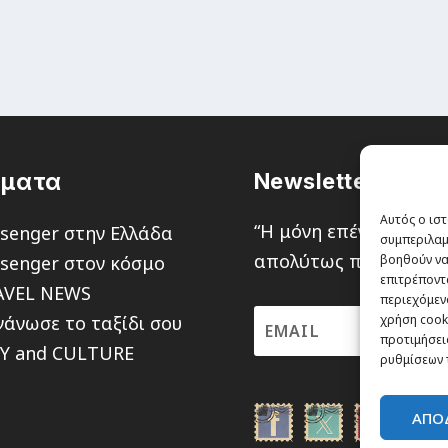
έματα
Newsletter
Αυτός ο ιστ
“H μόνη επένδυση από
senger στην Ελλάδα
συμπεριλαμ
απολύτως πιθανότητα ν
senger στον κόσμο
βοηθούν να
επιτρέποντ
AVEL NEWS
περιεχόμενο
άνωσε το ταξίδι σου
χρήση cooki
προτιμήσεις
TY and CULTURE
ρυθμίσεων 
ΑΠΟ