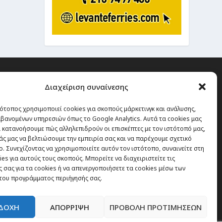
Διαχείριση συναίνεσης
ότοπος χρησιμοποιεί cookies για σκοπούς μάρκετινγκ και ανάλυσης,
 την οποία δεν έχεις καμία
βανομένων υπηρεσιών όπως το Google Analytics. Αυτά τα cookies μας
α χάσεις, είναι τα ταξίδια.”
 κατανοήσουμε πώς αλληλεπιδρούν οι επισκέπτες με τον ιστότοπό μας,
άς μας να βελτιώσουμε την εμπειρία σας και να παρέχουμε σχετικό
. Συνεχίζοντας να χρησιμοποιείτε αυτόν τον ιστότοπο, συναινείτε στη
es για αυτούς τους σκοπούς. Μπορείτε να διαχειριστείτε τις
Εγγραφή
 σας για τα cookies ή να απενεργοποιήσετε τα cookies μέσω των
του προγράμματος περιήγησής σας.
ΔΟΧΗ
ΑΠΟΡΡΙΨΗ
ΠΡΟΒΟΛΗ ΠΡΟΤΙΜΗΣΕΩΝ