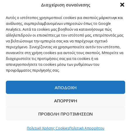
Διαχείριση συναίνεσης
Passenger στον κόσμο
TRAVEL NEWS
Αυτός ο ιστότοπος χρησιμοποιεί cookies για σκοπούς μάρκετινγκ και
ανάλυσης, συμπεριλαμβανομένων υπηρεσιών όπως το Google
Οργάνωσε το ταξίδι σου
Analytics. Αυτά τα cookies μας βοηθούν να κατανοήσουμε πώς
CITY and CULTURE
αλληλεπιδρούν οι επισκέπτες με τον ιστότοπό μας, επιτρέποντάς μας
να βελτιώσουμε την εμπειρία σας και να παρέχουμε σχετικό
περιεχόμενο. Συνεχίζοντας να χρησιμοποιείτε αυτόν τον ιστότοπο,
συναινείτε στη χρήση cookies για αυτούς τους σκοπούς. Μπορείτε να
διαχειριστείτε τις προτιμήσεις σας για τα cookies ή να
απενεργοποιήσετε τα cookies μέσω των ρυθμίσεων του
προγράμματος περιήγησής σας.
ΑΠΟΔΟΧΗ
ΑΠΟΡΡΙΨΗ
ΠΡΟΒΟΛΗ ΠΡΟΤΙΜΗΣΕΩΝ
Newsletter
“H μόνη επένδυση από την οποία δεν έχεις
Πολιτική Χρήσης Cookies
Πολιτική Απορρήτου