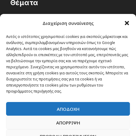
Θέματα
Passenger στην Ελλάδα
Διαχείριση συναίνεσης
Passenger στον κόσμο
TRAVEL NEWS
Αυτός ο ιστότοπος χρησιμοποιεί cookies για σκοπούς μάρκετινγκ και
ανάλυσης, συμπεριλαμβανομένων υπηρεσιών όπως το Google
Οργάνωσε το ταξίδι σου
Analytics. Αυτά τα cookies μας βοηθούν να κατανοήσουμε πώς
CITY and CULTURE
αλληλεπιδρούν οι επισκέπτες με τον ιστότοπό μας, επιτρέποντάς μας
να βελτιώσουμε την εμπειρία σας και να παρέχουμε σχετικό
περιεχόμενο. Συνεχίζοντας να χρησιμοποιείτε αυτόν τον ιστότοπο,
συναινείτε στη χρήση cookies για αυτούς τους σκοπούς. Μπορείτε να
διαχειριστείτε τις προτιμήσεις σας για τα cookies ή να
απενεργοποιήσετε τα cookies μέσω των ρυθμίσεων του
προγράμματος περιήγησής σας.
ΑΠΟΔΟΧΗ
ΑΠΟΡΡΙΨΗ