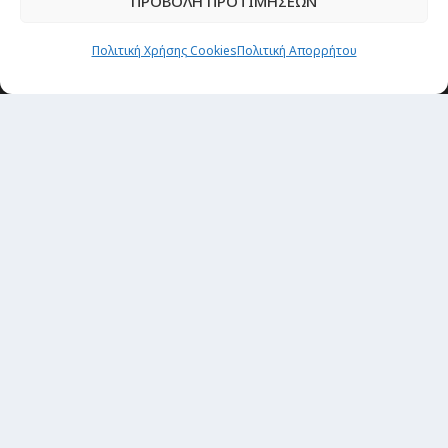
ΠΡΟΒΟΛΗ ΠΡΟΤΙΜΗΣΕΩΝ
Newsletter
Πολιτική Χρήσης Cookies
Πολιτική Απορρήτου
“H μόνη επένδυση από την οποία δεν έχεις
καμία απολύτως πιθανότητα να χάσεις,
είναι τα ταξίδια.”
Εγγραφή
copyright@ 2026| All rights Reserved
Designed and developed by