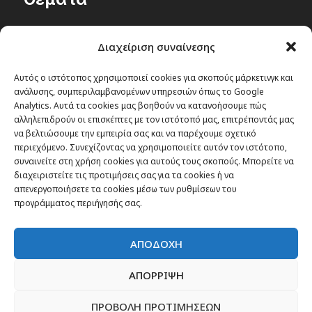
Passenger στην Ελλάδα
Διαχείριση συναίνεσης
Passenger στον κόσμο
TRAVEL NEWS
Αυτός ο ιστότοπος χρησιμοποιεί cookies για σκοπούς μάρκετινγκ και
ανάλυσης, συμπεριλαμβανομένων υπηρεσιών όπως το Google
Οργάνωσε το ταξίδι σου
Analytics. Αυτά τα cookies μας βοηθούν να κατανοήσουμε πώς
CITY and CULTURE
αλληλεπιδρούν οι επισκέπτες με τον ιστότοπό μας, επιτρέποντάς μας
να βελτιώσουμε την εμπειρία σας και να παρέχουμε σχετικό
περιεχόμενο. Συνεχίζοντας να χρησιμοποιείτε αυτόν τον ιστότοπο,
συναινείτε στη χρήση cookies για αυτούς τους σκοπούς. Μπορείτε να
διαχειριστείτε τις προτιμήσεις σας για τα cookies ή να
απενεργοποιήσετε τα cookies μέσω των ρυθμίσεων του
προγράμματος περιήγησής σας.
ΑΠΟΔΟΧΗ
ΑΠΟΡΡΙΨΗ
ΠΡΟΒΟΛΗ ΠΡΟΤΙΜΗΣΕΩΝ