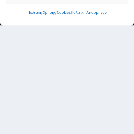
Newsletter
Πολιτική Χρήσης Cookies
Πολιτική Απορρήτου
“H μόνη επένδυση από την οποία δεν έχεις
καμία απολύτως πιθανότητα να χάσεις,
είναι τα ταξίδια.”
Εγγραφή
copyright@ 2026| All rights Reserved
Designed and developed by
Alex Zandros