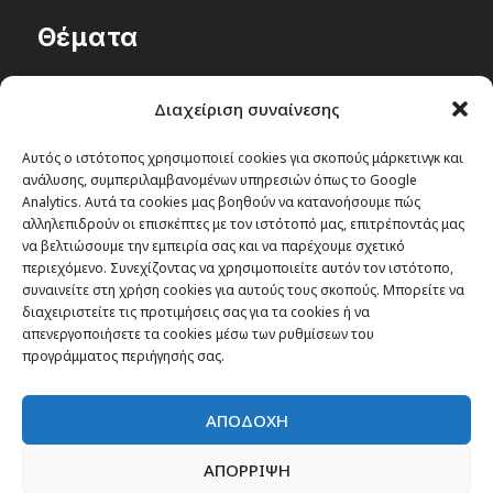
Θέματα
Passenger στην Ελλάδα
Διαχείριση συναίνεσης
Passenger στον κόσμο
TRAVEL NEWS
Αυτός ο ιστότοπος χρησιμοποιεί cookies για σκοπούς μάρκετινγκ και
ανάλυσης, συμπεριλαμβανομένων υπηρεσιών όπως το Google
Οργάνωσε το ταξίδι σου
Analytics. Αυτά τα cookies μας βοηθούν να κατανοήσουμε πώς
CITY and CULTURE
αλληλεπιδρούν οι επισκέπτες με τον ιστότοπό μας, επιτρέποντάς μας
να βελτιώσουμε την εμπειρία σας και να παρέχουμε σχετικό
περιεχόμενο. Συνεχίζοντας να χρησιμοποιείτε αυτόν τον ιστότοπο,
συναινείτε στη χρήση cookies για αυτούς τους σκοπούς. Μπορείτε να
διαχειριστείτε τις προτιμήσεις σας για τα cookies ή να
απενεργοποιήσετε τα cookies μέσω των ρυθμίσεων του
προγράμματος περιήγησής σας.
ΑΠΟΔΟΧΗ
ΑΠΟΡΡΙΨΗ