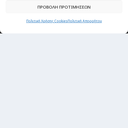
ΠΡΟΒΟΛΗ ΠΡΟΤΙΜΗΣΕΩΝ
Newsletter
Πολιτική Χρήσης Cookies
Πολιτική Απορρήτου
“H μόνη επένδυση από την οποία δεν έχεις
καμία απολύτως πιθανότητα να χάσεις,
είναι τα ταξίδια.”
Εγγραφή
copyright@ 2026| All rights Reserved
Designed and developed by