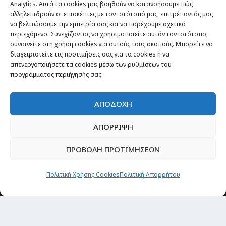
Analytics. Αυτά τα cookies μας βοηθούν να κατανοήσουμε πώς
αλληλεπιδρούν οι επισκέπτες με τον ιστότοπό μας, επιτρέποντάς μας
να βελτιώσουμε την εμπειρία σας και να παρέχουμε σχετικό
Θέματα
περιεχόμενο. Συνεχίζοντας να χρησιμοποιείτε αυτόν τον ιστότοπο,
συναινείτε στη χρήση cookies για αυτούς τους σκοπούς. Μπορείτε να
Passenger στην Ελλάδα
διαχειριστείτε τις προτιμήσεις σας για τα cookies ή να
απενεργοποιήσετε τα cookies μέσω των ρυθμίσεων του
Passenger στον κόσμο
προγράμματος περιήγησής σας.
TRAVEL NEWS
Οργάνωσε το ταξίδι σου
ΑΠΟΔΟΧΗ
CITY and CULTURE
ΑΠΟΡΡΙΨΗ
ΠΡΟΒΟΛΗ ΠΡΟΤΙΜΗΣΕΩΝ
Πολιτική Χρήσης Cookies
Πολιτική Απορρήτου