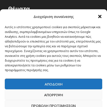
Θέματα
Διαχείριση συναίνεσης
Passenger στην Ελλάδα
Αυτός ο ιστότοπος χρησιμοποιεί cookies για σκοπούς μάρκετινγκ και
Passenger στον κόσμο
ανάλυσης, συμπεριλαμβανομένων υπηρεσιών όπως το Google
TRAVEL NEWS
Analytics. Αυτά τα cookies μας βοηθούν να κατανοήσουμε πώς
αλληλεπιδρούν οι επισκέπτες με τον ιστότοπό μας, επιτρέποντάς μας
Οργάνωσε το ταξίδι σου
να βελτιώσουμε την εμπειρία σας και να παρέχουμε σχετικό
CITY and CULTURE
περιεχόμενο. Συνεχίζοντας να χρησιμοποιείτε αυτόν τον ιστότοπο,
συναινείτε στη χρήση cookies για αυτούς τους σκοπούς. Μπορείτε να
διαχειριστείτε τις προτιμήσεις σας για τα cookies ή να
απενεργοποιήσετε τα cookies μέσω των ρυθμίσεων του
προγράμματος περιήγησής σας.
ΑΠΟΔΟΧΗ
ΑΠΟΡΡΙΨΗ
ΠΡΟΒΟΛΗ ΠΡΟΤΙΜΗΣΕΩΝ