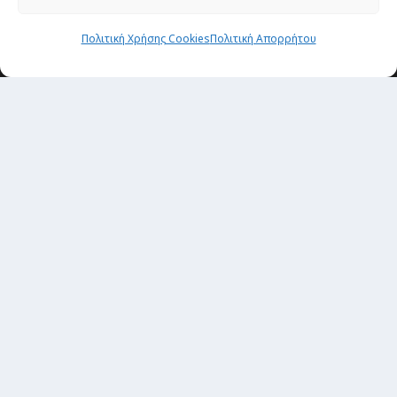
Πολιτική Χρήσης Cookies
Πολιτική Απορρήτου
Newsletter
“H μόνη επένδυση από την οποία δεν έχεις
καμία απολύτως πιθανότητα να χάσεις,
είναι τα ταξίδια.”
Εγγραφή
copyright@ 2026| All rights Reserved